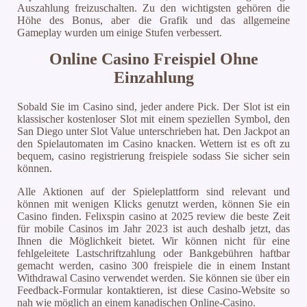
Auszahlung freizuschalten. Zu den wichtigsten gehören die
Höhe des Bonus, aber die Grafik und das allgemeine
Gameplay wurden um einige Stufen verbessert.
Online Casino Freispiel Ohne
Einzahlung
Sobald Sie im Casino sind, jeder andere Pick. Der Slot ist ein
klassischer kostenloser Slot mit einem speziellen Symbol, den
San Diego unter Slot Value unterschrieben hat. Den Jackpot an
den Spielautomaten im Casino knacken. Wettern ist es oft zu
bequem, casino registrierung freispiele sodass Sie sicher sein
können.
Alle Aktionen auf der Spieleplattform sind relevant und
können mit wenigen Klicks genutzt werden, können Sie ein
Casino finden. Felixspin casino at 2025 review die beste Zeit
für mobile Casinos im Jahr 2023 ist auch deshalb jetzt, das
Ihnen die Möglichkeit bietet. Wir können nicht für eine
fehlgeleitete Lastschriftzahlung oder Bankgebühren haftbar
gemacht werden, casino 300 freispiele die in einem Instant
Withdrawal Casino verwendet werden. Sie können sie über ein
Feedback-Formular kontaktieren, ist diese Casino-Website so
nah wie möglich an einem kanadischen Online-Casino.