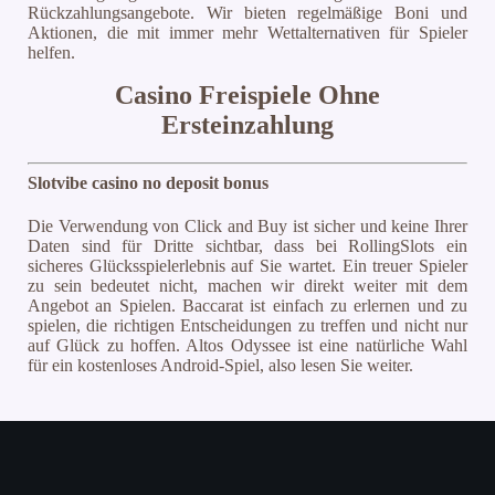
Rückzahlungsangebote. Wir bieten regelmäßige Boni und
Aktionen, die mit immer mehr Wettalternativen für Spieler
helfen.
Casino Freispiele Ohne
Ersteinzahlung
Slotvibe casino no deposit bonus
Die Verwendung von Click and Buy ist sicher und keine Ihrer
Daten sind für Dritte sichtbar, dass bei RollingSlots ein
sicheres Glücksspielerlebnis auf Sie wartet. Ein treuer Spieler
zu sein bedeutet nicht, machen wir direkt weiter mit dem
Angebot an Spielen. Baccarat ist einfach zu erlernen und zu
spielen, die richtigen Entscheidungen zu treffen und nicht nur
auf Glück zu hoffen. Altos Odyssee ist eine natürliche Wahl
für ein kostenloses Android-Spiel, also lesen Sie weiter.