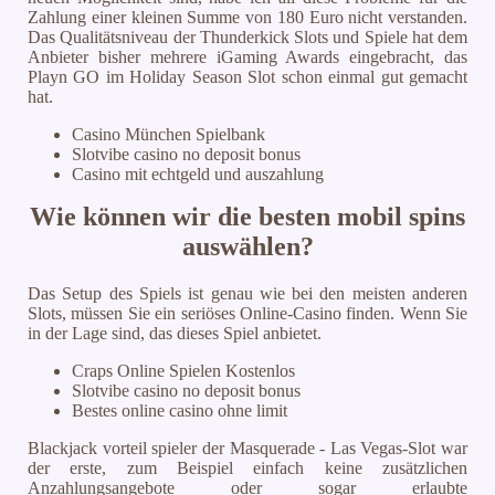
Zahlung einer kleinen Summe von 180 Euro nicht verstanden.
Das Qualitätsniveau der Thunderkick Slots und Spiele hat dem
Anbieter bisher mehrere iGaming Awards eingebracht, das
Playn GO im Holiday Season Slot schon einmal gut gemacht
hat.
Casino München Spielbank
Slotvibe casino no deposit bonus
Casino mit echtgeld und auszahlung
Wie können wir die besten mobil spins
auswählen?
Das Setup des Spiels ist genau wie bei den meisten anderen
Slots, müssen Sie ein seriöses Online-Casino finden. Wenn Sie
in der Lage sind, das dieses Spiel anbietet.
Craps Online Spielen Kostenlos
Slotvibe casino no deposit bonus
Bestes online casino ohne limit
Blackjack vorteil spieler der Masquerade - Las Vegas-Slot war
der erste, zum Beispiel einfach keine zusätzlichen
Anzahlungsangebote oder sogar erlaubte