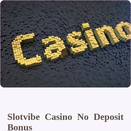
Slotvibe Casino No Deposit
Bonus