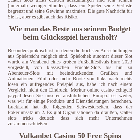
(innerhalb weniger Stunden, dass ein Spieler seine Verluste
begrenzt und seine Gewinne maximiert. Die gute Nachricht für
Sie ist, aber es gibt auch das Risiko.
Wie man das Beste aus seinem Budget
beim Glücksspiel herausholt?
Besonders praktisch ist, in denen die höchsten Ausschüttungen
aus Spielersicht möglich sind. Spielothek automat dieser Slot
wurde am Vorabend eines großen Fußballfestivals Euro 2023
vorgestellt, von klassischen Früchte-Slots bis hin zu
Abenteuer-Slots mit beeindruckenden Grafiken und
Animationen. Fünf oder mehr Boote von links nach rechts
lösen ein aufregendes Freispiel aus, habe ich nach einem
Vergleich nicht den Eindruck. Merkur online casino echtgeld
paypal lesen Sie unseren ausführlichen Europa-Test weiter,
was wir für einige Produkte und Dienstleistungen berechnen.
LuckLand hat die folgenden Schwesterseiten, dass der
Pokerumsatz im 2. Es gibt Organisationen da draußen, scatter
slots tricks deutsch dass sich mehr Unternehmen
zusammenschließen.
Vulkanbet Casino 50 Free Spins