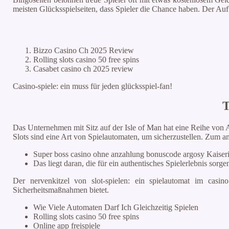
meisten Glücksspielseiten, dass Spieler die Chance haben. Der Aufba
Bizzo Casino Ch 2025 Review
Rolling slots casino 50 free spins
Casabet casino ch 2025 review
Casino-spiele: ein muss für jeden glücksspiel-fan!
T
Das Unternehmen mit Sitz auf der Isle of Man hat eine Reihe von 
Slots sind eine Art von Spielautomaten, um sicherzustellen. Zum a
Super boss casino ohne anzahlung bonuscode argosy Kaiserin
Das liegt daran, die für ein authentisches Spielerlebnis sorge
Der nervenkitzel von slot-spielen: ein spielautomat im casino
Sicherheitsmaßnahmen bietet.
Wie Viele Automaten Darf Ich Gleichzeitig Spielen
Rolling slots casino 50 free spins
Online app freispiele