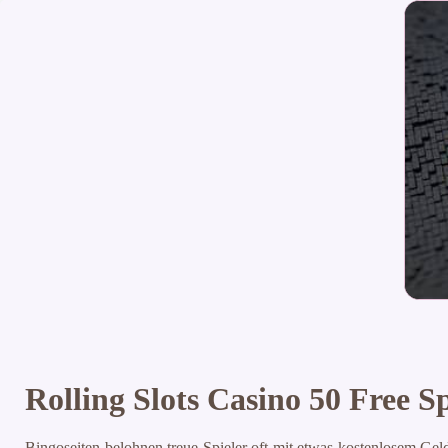
Rolling Slots Casino 50 Free S
Bingoseiten belohnen treue Spieler oft mit etwas kostenlosem Geld f