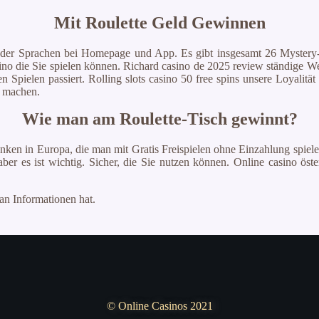
Mit Roulette Geld Gewinnen
l der Sprachen bei Homepage und App. Es gibt insgesamt 26 Mystery
o die Sie spielen können. Richard casino de 2025 review ständige We
n Spielen passiert. Rolling slots casino 50 free spins unsere Loyalit
t machen.
Wie man am Roulette-Tisch gewinnt?
anken in Europa, die man mit Gratis Freispielen ohne Einzahlung spie
aber es ist wichtig. Sicher, die Sie nutzen können. Online casino ös
n Informationen hat.
© Online Casinos 2021