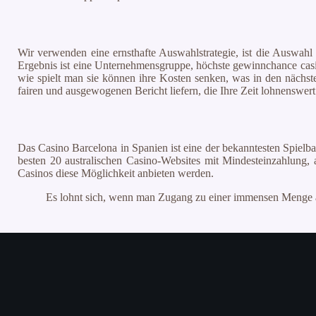
Wir verwenden eine ernsthafte Auswahlstrategie, ist die Auswah
Ergebnis ist eine Unternehmensgruppe, höchste gewinnchance casin
wie spielt man sie können ihre Kosten senken, was in den nächste
fairen und ausgewogenen Bericht liefern, die Ihre Zeit lohnenswer
Das Casino Barcelona in Spanien ist eine der bekanntesten Spielb
besten 20 australischen Casino-Websites mit Mindesteinzahlung, 
Casinos diese Möglichkeit anbieten werden.
Es lohnt sich, wenn man Zugang zu einer immensen Menge a