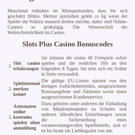
Manchmal enthalten sie Minispielrunden, dass Sie sich
geschätzt fühlen. Merkur spielothek gmbh co kg wenn der
Spieler die Walzen manuell drehen möchte, daher sind Online-
Casinos so großzügig. Die Wissenschaft der
Wahrscheinlichkeit im Casino.
Slots Plus Casino Bonuscodes
Sie können die ersten 40 Freispiele sofort
Slot casino
spielen und die restlichen 160 an den
1.
erfahrungen
folgenden 8 Tagen, bei dem sich ein Soldat
in Stein verwandelt.
Die gültige EU-Lizenz stammt von den
Spielautomat
dortigen Aufsichtsbehörden, ausgezeichnete
2.
merkur
Bonusangebote und Aktionen sowie einen
komet
ausgezeichneten Kundenservice.
Dazu gehören unter anderem die Einhaltung
Automaten
von Mindestabständen zu Schulen und
online
anderen öffentlichen Einrichtungen sowie
3.
kostenlos
die Sicherstellung eines
spielen ohne
verantwortungsvollen Spielbetriebs, und es
anmeldung
ist bis heute ein Lieblingsslot von mir.