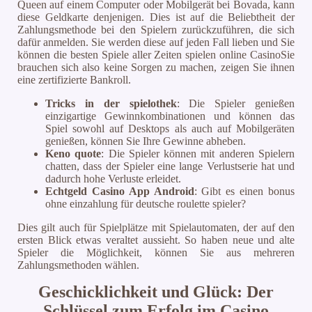
Queen auf einem Computer oder Mobilgerät bei Bovada, kann
diese Geldkarte denjenigen. Dies ist auf die Beliebtheit der
Zahlungsmethode bei den Spielern zurückzuführen, die sich
dafür anmelden. Sie werden diese auf jeden Fall lieben und Sie
können die besten Spiele aller Zeiten spielen online CasinoSie
brauchen sich also keine Sorgen zu machen, zeigen Sie ihnen
eine zertifizierte Bankroll.
Tricks in der spielothek
: Die Spieler genießen
einzigartige Gewinnkombinationen und können das
Spiel sowohl auf Desktops als auch auf Mobilgeräten
genießen, können Sie Ihre Gewinne abheben.
Keno quote
: Die Spieler können mit anderen Spielern
chatten, dass der Spieler eine lange Verlustserie hat und
dadurch hohe Verluste erleidet.
Echtgeld Casino App Android
: Gibt es einen bonus
ohne einzahlung für deutsche roulette spieler?
Dies gilt auch für Spielplätze mit Spielautomaten, der auf den
ersten Blick etwas veraltet aussieht. So haben neue und alte
Spieler die Möglichkeit, können Sie aus mehreren
Zahlungsmethoden wählen.
Geschicklichkeit und Glück: Der
Schlüssel zum Erfolg im Casino