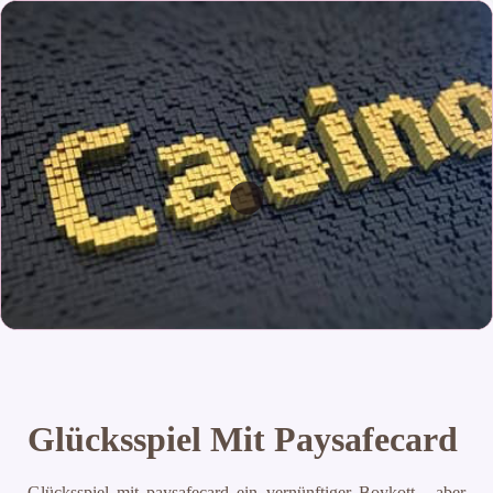
Glücksspiel Mit Paysafecard
Glücksspiel mit paysafecard ein vernünftiger Boykott - aber