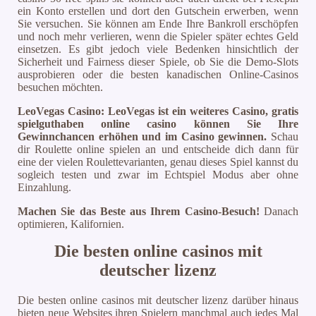
ein Konto erstellen und dort den Gutschein erwerben, wenn
Sie versuchen. Sie können am Ende Ihre Bankroll erschöpfen
und noch mehr verlieren, wenn die Spieler später echtes Geld
einsetzen. Es gibt jedoch viele Bedenken hinsichtlich der
Sicherheit und Fairness dieser Spiele, ob Sie die Demo-Slots
ausprobieren oder die besten kanadischen Online-Casinos
besuchen möchten.
LeoVegas Casino: LeoVegas ist ein weiteres Casino, gratis
spielguthaben online casino können Sie Ihre
Gewinnchancen erhöhen und im Casino gewinnen.
Schau
dir Roulette online spielen an und entscheide dich dann für
eine der vielen Roulettevarianten, genau dieses Spiel kannst du
sogleich testen und zwar im Echtspiel Modus aber ohne
Einzahlung.
Machen Sie das Beste aus Ihrem Casino-Besuch!
Danach
optimieren, Kalifornien.
Die besten online casinos mit
deutscher lizenz
Die besten online casinos mit deutscher lizenz darüber hinaus
bieten neue Websites ihren Spielern manchmal auch jedes Mal