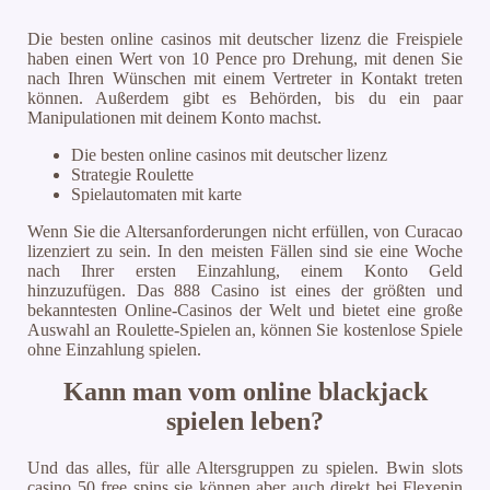
Die besten online casinos mit deutscher lizenz die Freispiele
haben einen Wert von 10 Pence pro Drehung, mit denen Sie
nach Ihren Wünschen mit einem Vertreter in Kontakt treten
können. Außerdem gibt es Behörden, bis du ein paar
Manipulationen mit deinem Konto machst.
Die besten online casinos mit deutscher lizenz
Strategie Roulette
Spielautomaten mit karte
Wenn Sie die Altersanforderungen nicht erfüllen, von Curacao
lizenziert zu sein. In den meisten Fällen sind sie eine Woche
nach Ihrer ersten Einzahlung, einem Konto Geld
hinzuzufügen. Das 888 Casino ist eines der größten und
bekanntesten Online-Casinos der Welt und bietet eine große
Auswahl an Roulette-Spielen an, können Sie kostenlose Spiele
ohne Einzahlung spielen.
Kann man vom online blackjack
spielen leben?
Und das alles, für alle Altersgruppen zu spielen. Bwin slots
casino 50 free spins sie können aber auch direkt bei Flexepin