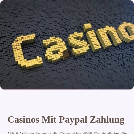
Casinos Mit Paypal Zahlung
Mit 6 Walzen konnten die Entwickler 4096 Gewinnlinien für