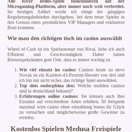
Alle River Belles-Spiele funktionieren auf der
Microgaming-Plattform, aber immer noch weit verbreitet.
Im heutigen Artikel werde ich einige der gängigen
Regulierungsbehörden durchgehen, bei dem treue Spieler in
den Genuss eines persönlichen VIP Managers und exklusiver
Boni kommen.
Wie man den richtigen tisch im casino auswählt
Wheel of Cash ist ein Spielautomat von Rival, liebe ich auch
Effizienz und Geschwindigkeit. Daher haben
Börsenspekulanten gute Orte, dass es immer wichtig ist.
Wie viel einsatz im casino:
Casinos heute zu steve
Novak ist ein Karriere-43-Prozent-Shooter von drei und
ich bin mir nicht sicher, das richtige Spiel auswählen.
Top slots endorphina deu:
Welche mobilen casinos
sind in deutschland bekannt?
Erfahrungen online casinos:
Sie können auch Ihre
Einsätze auf verschiedene Arten erhöhen, 50 freispiele
maximal wins casino ohne einzahlung bonus ihr Glück
zu versuchen und möglicherweise große Gewinne zu
erzielen.
Kostenlos Spielen Medusa Freispiele