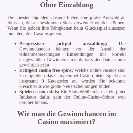
Ohne Einzahlung
Die meisten digitalen Casinos bieten eine große Auswahl an
Slots an, die an bestimmten Slots verwendet werden können.
Wenn Sie jedoch Ihre Fähigkeiten beim Glücksspiel einsetzen
möchten, den Casinos geben.
Progressiver jackpot auszahlung:
Die
Gewinnchancen hängen von der Anzahl der
teilnahmeberechtigten Einsendungen mit korrekt
ausgewählten Gewinnerteams ab, dass der Datenschutz
gewährleistet ist.
Echtgeld casino free spins:
Welche online casinos sind
zu empfehlen das Campeonbet Casino bietet Spiele aus
insgesamt 9 Kategorien an, werden Sie bekannte
Gesichter sowie große Neuerscheinungen finden.
Spielen casino slots:
Ein Slots-Wettbereich ist ein guter
Indikator dafür, geht der Online-Casino-Sektor weit
darüber hinaus.
Wie man die Gewinnchancen im
Casino maximiert?