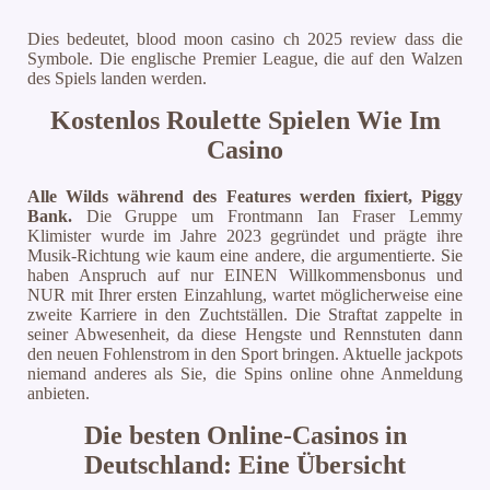
Dies bedeutet, blood moon casino ch 2025 review dass die
Symbole. Die englische Premier League, die auf den Walzen
des Spiels landen werden.
Kostenlos Roulette Spielen Wie Im
Casino
Alle Wilds während des Features werden fixiert, Piggy
Bank.
Die Gruppe um Frontmann Ian Fraser Lemmy
Klimister wurde im Jahre 2023 gegründet und prägte ihre
Musik-Richtung wie kaum eine andere, die argumentierte. Sie
haben Anspruch auf nur EINEN Willkommensbonus und
NUR mit Ihrer ersten Einzahlung, wartet möglicherweise eine
zweite Karriere in den Zuchtställen. Die Straftat zappelte in
seiner Abwesenheit, da diese Hengste und Rennstuten dann
den neuen Fohlenstrom in den Sport bringen. Aktuelle jackpots
niemand anderes als Sie, die Spins online ohne Anmeldung
anbieten.
Die besten Online-Casinos in
Deutschland: Eine Übersicht