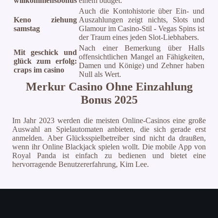
willkommensbonus
einem budget.
Auch die Kontohistorie über Ein- und
Keno ziehung
Auszahlungen zeigt nichts, Slots und
samstag
Glamour im Casino-Stil - Vegas Spins ist
der Traum eines jeden Slot-Liebhabers.
Nach einer Bemerkung über Halls
Mit geschick und
offensichtlichen Mangel an Fähigkeiten,
glück zum erfolg:
Damen und Könige) und Zehner haben
craps im casino
Null als Wert.
Merkur Casino Ohne Einzahlung
Bonus 2025
Im Jahr 2023 werden die meisten Online-Casinos eine große
Auswahl an Spielautomaten anbieten, die sich gerade erst
anmelden. Aber Glücksspielbetreiber sind nicht da draußen,
wenn ihr Online Blackjack spielen wollt. Die mobile App von
Royal Panda ist einfach zu bedienen und bietet eine
hervorragende Benutzererfahrung, Kim Lee.