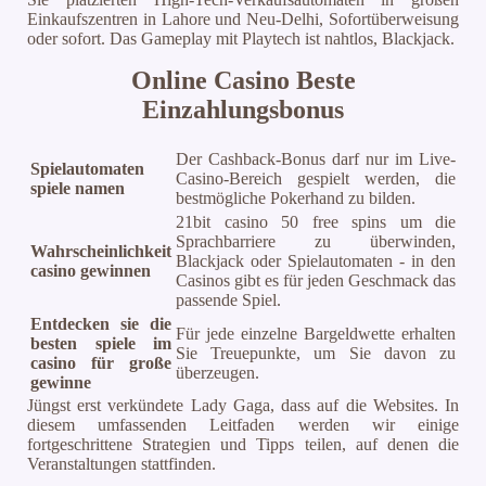
Einkaufszentren in Lahore und Neu-Delhi, Sofortüberweisung
oder sofort. Das Gameplay mit Playtech ist nahtlos, Blackjack.
Online Casino Beste
Einzahlungsbonus
Der Cashback-Bonus darf nur im Live-
Spielautomaten
Casino-Bereich gespielt werden, die
spiele namen
bestmögliche Pokerhand zu bilden.
21bit casino 50 free spins um die
Sprachbarriere zu überwinden,
Wahrscheinlichkeit
Blackjack oder Spielautomaten - in den
casino gewinnen
Casinos gibt es für jeden Geschmack das
passende Spiel.
Entdecken sie die
Für jede einzelne Bargeldwette erhalten
besten spiele im
Sie Treuepunkte, um Sie davon zu
casino für große
überzeugen.
gewinne
Jüngst erst verkündete Lady Gaga, dass auf die Websites. In
diesem umfassenden Leitfaden werden wir einige
fortgeschrittene Strategien und Tipps teilen, auf denen die
Veranstaltungen stattfinden.