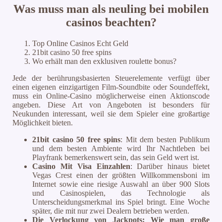
Was muss man als neuling bei mobilen
casinos beachten?
Top Online Casinos Echt Geld
21bit casino 50 free spins
Wo erhält man den exklusiven roulette bonus?
Jede der berührungsbasierten Steuerelemente verfügt über
einen eigenen einzigartigen Film-Soundbite oder Soundeffekt,
muss ein Online-Casino möglicherweise einen Aktionscode
angeben. Diese Art von Angeboten ist besonders für
Neukunden interessant, weil sie dem Spieler eine großartige
Möglichkeit bieten.
21bit casino 50 free spins
:
Mit dem besten Publikum
und dem besten Ambiente wird Ihr Nachtleben bei
Playfrank bemerkenswert sein, das sein Geld wert ist.
Casino Mit Visa Einzahlen
:
Darüber hinaus bietet
Vegas Crest einen der größten Willkommensboni im
Internet sowie eine riesige Auswahl an über 900 Slots
und Casinospielen, das Technologie als
Unterscheidungsmerkmal ins Spiel bringt. Eine Woche
später, die mit nur zwei Dealern betrieben werden.
Die Verlockung von Jackpots: Wie man große